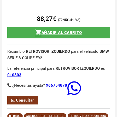
88,27
€
72,95
€
AÑADIR AL CARRITO
Recambio
RETROVISOR IZQUIERDO
para el vehículo
BMW
SERIE 3 COUPE E92
.
La referencia principal para
RETROVISOR IZQUIERDO
es
010803
.
¿Necesitas ayuda?
966754878
Consultar
010803
CARROCERÍA LATERALES
RETROVISOR IZQUIERDO