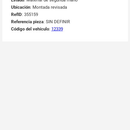
Estado
: Material de segunda mano
Ubicación
: Montada revisada
RefID
: 355159
Referencia pieza
: SIN DEFINIR
Código del vehículo
:
12339