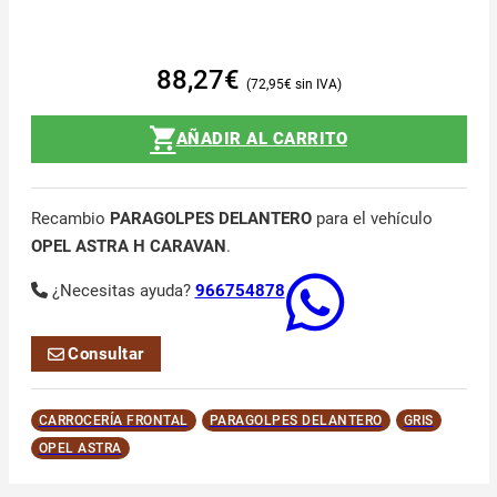
88,27
€
72,95
€
AÑADIR AL CARRITO
Recambio
PARAGOLPES DELANTERO
para el vehículo
OPEL ASTRA H CARAVAN
.
¿Necesitas ayuda?
966754878
Consultar
CARROCERÍA FRONTAL
PARAGOLPES DELANTERO
GRIS
OPEL ASTRA