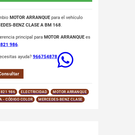
mbio
MOTOR ARRANQUE
para el vehículo
EDES-BENZ CLASE A BM 168
.
ferencia principal para
MOTOR ARRANQUE
es
 821 986
.
ecesitas ayuda?
966754878
Consultar
 821 986
ELECTRICIDAD
MOTOR ARRANQUE
A - CÓDIGO COLOR
MERCEDES-BENZ CLASE