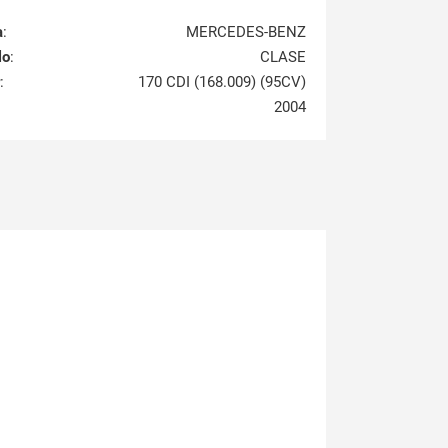
a
:
MERCEDES-BENZ
lo
:
CLASE
:
170 CDI (168.009) (95CV)
2004