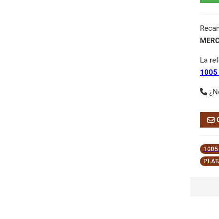
Reca
MERC
La re
1005
¿N
1005
PLAT