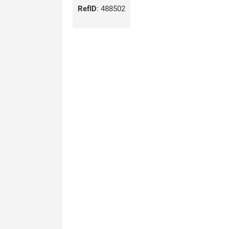
RefID
:
488502