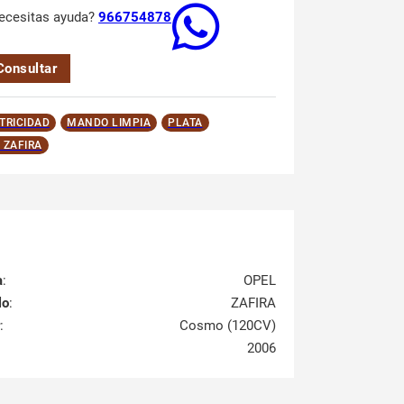
ecesitas ayuda?
966754878
Consultar
TRICIDAD
MANDO LIMPIA
PLATA
 ZAFIRA
a
:
OPEL
lo
:
ZAFIRA
:
Cosmo (120CV)
2006