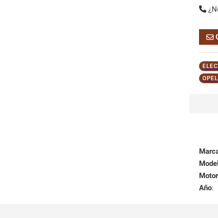
¿N
ELEC
OPEL
Marc
Mode
Motor
Año
: