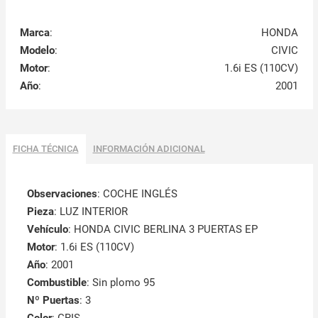
Marca
:
HONDA
Modelo
:
CIVIC
Motor
:
1.6i ES (110CV)
Año
:
2001
FICHA TÉCNICA
INFORMACIÓN ADICIONAL
Observaciones
:
COCHE INGLÉS
Pieza
: LUZ INTERIOR
Vehículo
: HONDA CIVIC BERLINA 3 PUERTAS EP
Motor
: 1.6i ES (110CV)
Año
: 2001
Combustible
: Sin plomo 95
Nº Puertas
: 3
Color
: GRIS