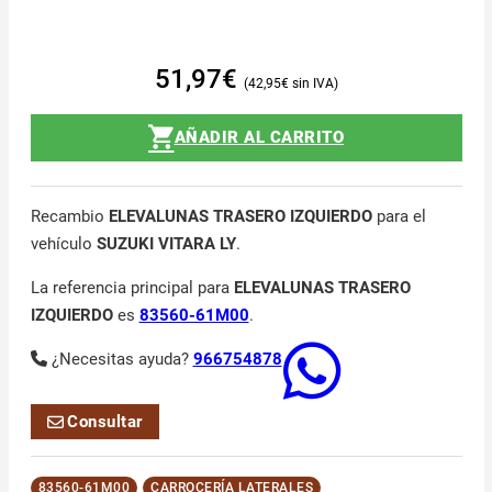
51,97
€
42,95
€
AÑADIR AL CARRITO
Recambio
ELEVALUNAS TRASERO IZQUIERDO
para el
vehículo
SUZUKI VITARA LY
.
La referencia principal para
ELEVALUNAS TRASERO
IZQUIERDO
es
83560-61M00
.
¿Necesitas ayuda?
966754878
Consultar
83560-61M00
CARROCERÍA LATERALES