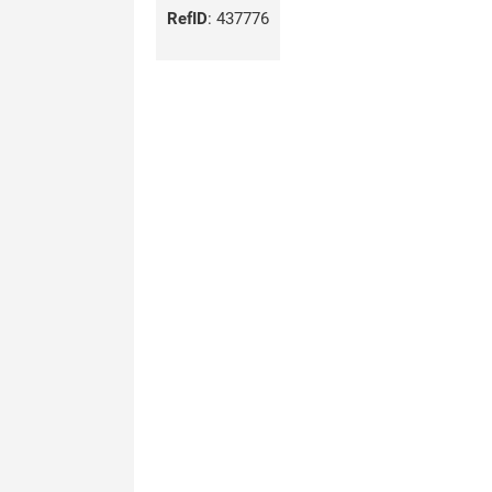
RefID
:
437776