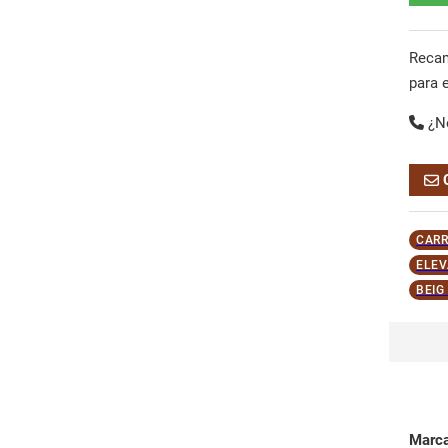
Reca
para 
¿N
CARR
ELEV
BEIG
Marc