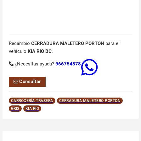
Recambio
CERRADURA MALETERO PORTON
para el
vehículo
KIA RIO BC
.
¿Necesitas ayuda?
966754878
Consultar
CARROCERÍA TRASERA
CERRADURA MALETERO PORTON
GRIS
KIA RIO