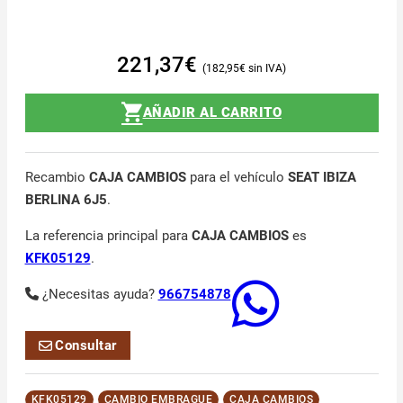
221,37
€
182,95
€
AÑADIR AL CARRITO
Recambio
CAJA CAMBIOS
para el vehículo
SEAT IBIZA
BERLINA 6J5
.
La referencia principal para
CAJA CAMBIOS
es
KFK05129
.
¿Necesitas ayuda?
966754878
Consultar
KFK05129
CAMBIO EMBRAGUE
CAJA CAMBIOS