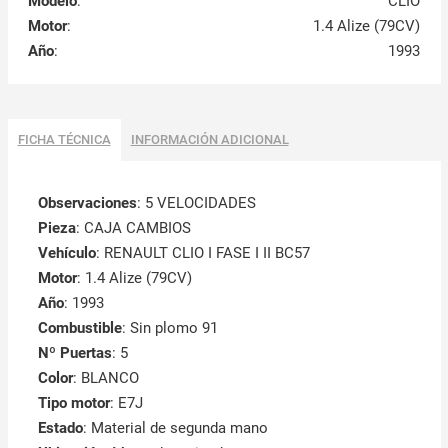
Modelo
:
CLIO
Motor
:
1.4 Alize (79CV)
Año
:
1993
FICHA TÉCNICA
INFORMACIÓN ADICIONAL
Observaciones
:
5 VELOCIDADES
Pieza
: CAJA CAMBIOS
Vehículo
: RENAULT CLIO I FASE I II BC57
Motor
: 1.4 Alize (79CV)
Año
: 1993
Combustible
: Sin plomo 91
Nº Puertas
: 5
Color
: BLANCO
Tipo motor
: E7J
Estado
: Material de segunda mano