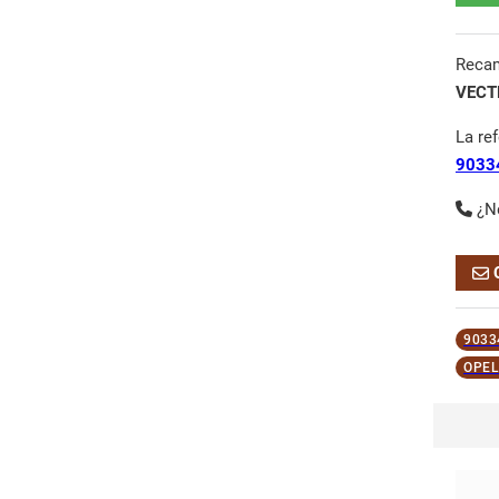
Reca
VECT
La re
9033
¿N
9033
OPEL