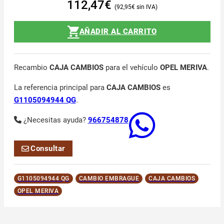
112,47
€
92,95
€
AÑADIR AL CARRITO
Recambio
CAJA CAMBIOS
para el vehículo
OPEL MERIVA
.
La referencia principal para
CAJA CAMBIOS
es
G1105094944 QG
.
¿Necesitas ayuda?
966754878
Consultar
G1105094944 QG
CAMBIO EMBRAGUE
CAJA CAMBIOS
OPEL MERIVA