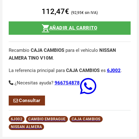
112,47
€
92,95
€
AÑADIR AL CARRITO
Recambio
CAJA CAMBIOS
para el vehículo
NISSAN
ALMERA TINO V10M
.
La referencia principal para
CAJA CAMBIOS
es
6J002
.
¿Necesitas ayuda?
966754878
Consultar
6J002
CAMBIO EMBRAGUE
CAJA CAMBIOS
NISSAN ALMERA