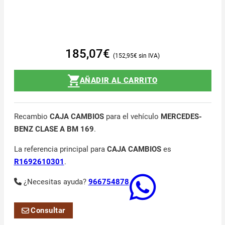
185,07
€
152,95
€
AÑADIR AL CARRITO
Recambio
CAJA CAMBIOS
para el vehículo
MERCEDES-
BENZ CLASE A BM 169
.
La referencia principal para
CAJA CAMBIOS
es
R1692610301
.
¿Necesitas ayuda?
966754878
Consultar