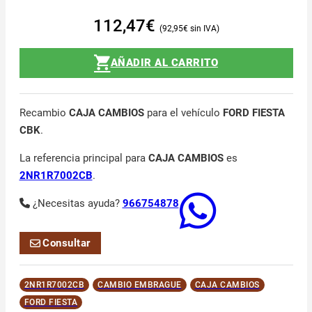
112,47
€
92,95
€
AÑADIR AL CARRITO
Recambio
CAJA CAMBIOS
para el vehículo
FORD FIESTA
CBK
.
La referencia principal para
CAJA CAMBIOS
es
2NR1R7002CB
.
¿Necesitas ayuda?
966754878
Consultar
2NR1R7002CB
CAMBIO EMBRAGUE
CAJA CAMBIOS
FORD FIESTA