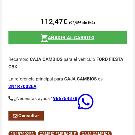
112,47
€
92,95
€
AÑADIR AL CARRITO
Recambio
CAJA CAMBIOS
para el vehículo
FORD FIESTA
CBK
.
La referencia principal para
CAJA CAMBIOS
es
2N1R7002EA
.
¿Necesitas ayuda?
966754878
Consultar
2N1R7002EA
CAMBIO EMBRAGUE
CAJA CAMBIOS