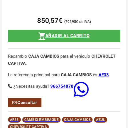
850,57
€
702,95
€
AÑADIR AL CARRITO
Recambio
CAJA CAMBIOS
para el vehículo
CHEVROLET
CAPTIVA
.
La referencia principal para
CAJA CAMBIOS
es
AF33
.
¿Necesitas ayuda?
966754878
Consultar
AF33
CAMBIO EMBRAGUE
CAJA CAMBIOS
AZUL
CHEVROLET CAPTIVA