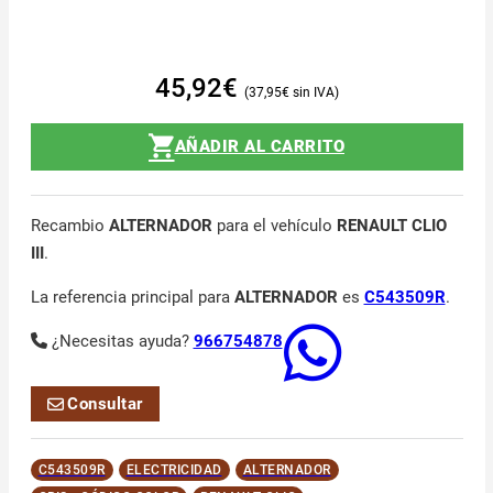
45,92
€
37,95
€
AÑADIR AL CARRITO
Recambio
ALTERNADOR
para el vehículo
RENAULT CLIO
III
.
La referencia principal para
ALTERNADOR
es
C543509R
.
¿Necesitas ayuda?
966754878
Consultar
C543509R
ELECTRICIDAD
ALTERNADOR