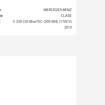
a
:
MERCEDES-BENZ
lo
:
CLASE
:
C 220 CDI BlueTEC (205.004) (170CV)
2015