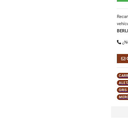
Reca
vehíc
BERL
¿N
CARR
ALET
GRIS
MERC