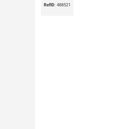
RefID
:
488521