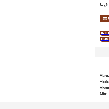
¿N
INTE
GRIS
Marc
Mode
Motor
Año
: