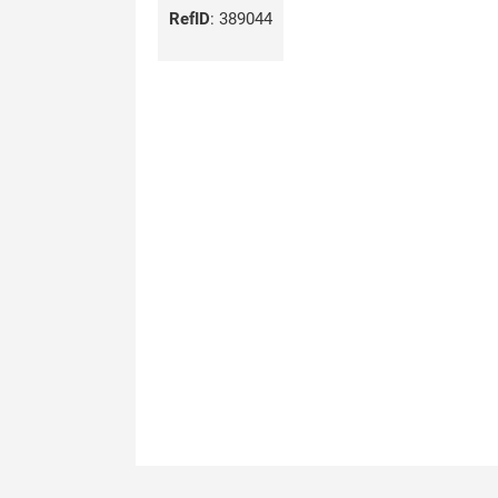
RefID
:
389044