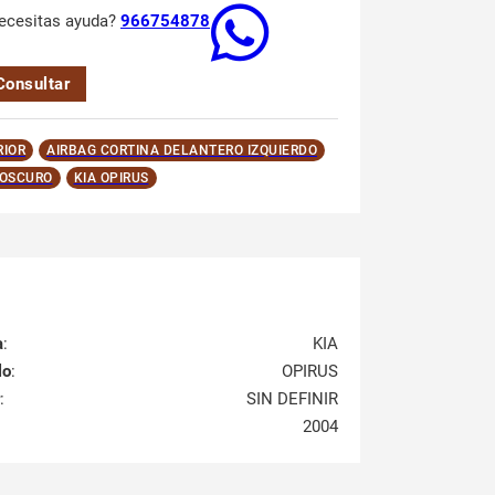
ecesitas ayuda?
966754878
Consultar
RIOR
AIRBAG CORTINA DELANTERO IZQUIERDO
 OSCURO
KIA OPIRUS
a
:
KIA
lo
:
OPIRUS
:
SIN DEFINIR
2004