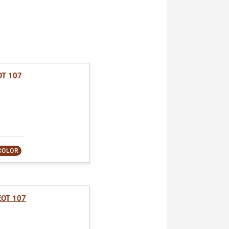
T 107
COLOR
OT 107