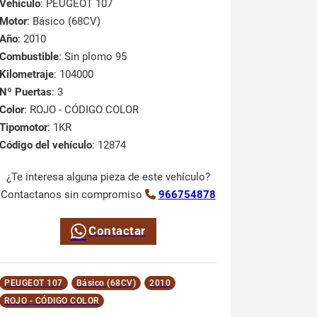
Vehículo
: PEUGEOT 107
Motor
: Básico (68CV)
Año
: 2010
Combustible
: Sin plomo 95
Kilometraje
: 104000
Nº Puertas
: 3
Color
: ROJO - CÓDIGO COLOR
Tipomotor
: 1KR
Código del vehículo
: 12874
¿Te interesa alguna pieza de este vehículo?
Contactanos sin compromiso
966754878
Contactar
PEUGEOT 107
Básico (68CV)
2010
ROJO - CÓDIGO COLOR