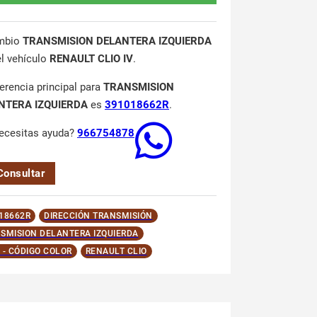
mbio
TRANSMISION DELANTERA IZQUIERDA
el vehículo
RENAULT CLIO IV
.
ferencia principal para
TRANSMISION
NTERA IZQUIERDA
es
391018662R
.
ecesitas ayuda?
966754878
Consultar
18662R
DIRECCIÓN TRANSMISIÓN
SMISION DELANTERA IZQUIERDA
 - CÓDIGO COLOR
RENAULT CLIO