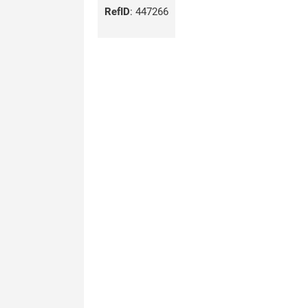
RefID
:
447266