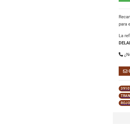
Reca
para 
La re
DELA
¿N
3910
TRAN
ROJO