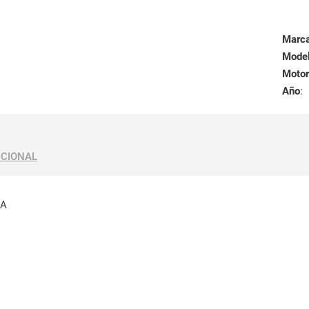
Marc
Mode
Motor
Año
:
ICIONAL
HA