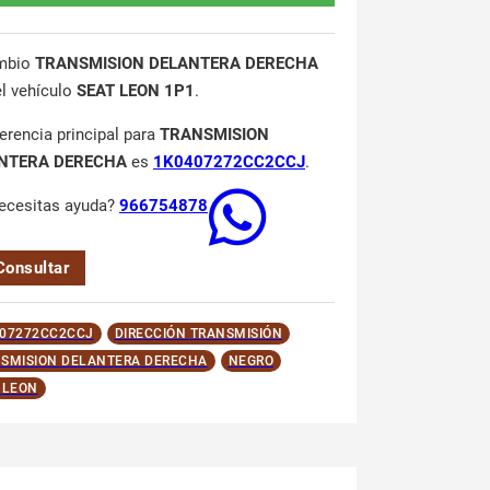
mbio
TRANSMISION DELANTERA DERECHA
el vehículo
SEAT LEON 1P1
.
ferencia principal para
TRANSMISION
NTERA DERECHA
es
1K0407272CC2CCJ
.
ecesitas ayuda?
966754878
Consultar
07272CC2CCJ
DIRECCIÓN TRANSMISIÓN
SMISION DELANTERA DERECHA
NEGRO
 LEON