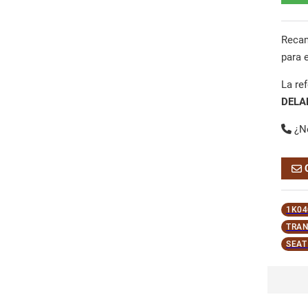
Reca
para 
La re
DELA
¿N
1K04
TRAN
SEAT