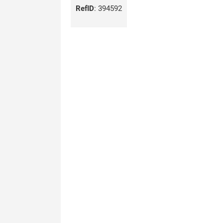
RefID
:
394592