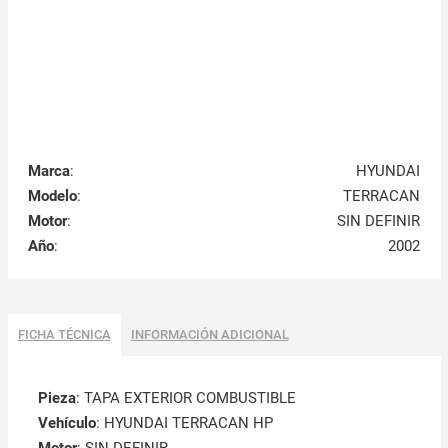
Marca
:
HYUNDAI
Modelo
:
TERRACAN
Motor
:
SIN DEFINIR
Año
:
2002
FICHA TÉCNICA
INFORMACIÓN ADICIONAL
Pieza
: TAPA EXTERIOR COMBUSTIBLE
Vehículo
: HYUNDAI TERRACAN HP
Motor
: SIN DEFINIR
Año
: 2002
Nº Puertas
: 3
Color
: GRIS
Tipo motor
: J3