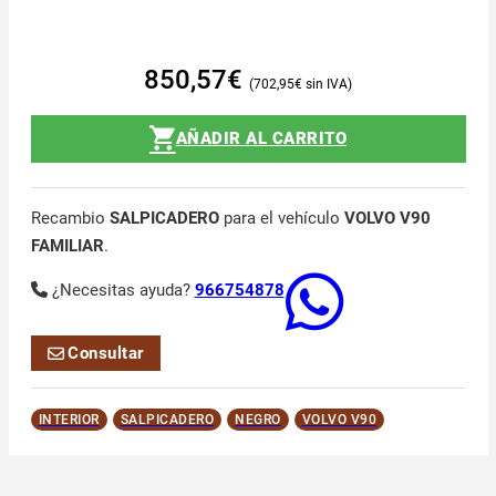
850,57
€
702,95
€
AÑADIR AL CARRITO
Recambio
SALPICADERO
para el vehículo
VOLVO V90
FAMILIAR
.
¿Necesitas ayuda?
966754878
Consultar
INTERIOR
SALPICADERO
NEGRO
VOLVO V90