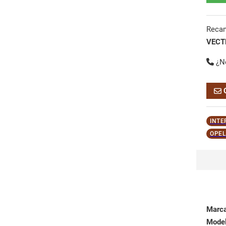
Reca
VECT
¿N
INTE
OPEL
Marc
Mode