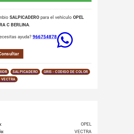
mbio
SALPICADERO
para el vehículo
OPEL
RA C BERLINA
.
ecesitas ayuda?
966754878
Consultar
RIOR
SALPICADERO
GRIS - CODIGO DE COLOR
 VECTRA
a
:
OPEL
lo
:
VECTRA