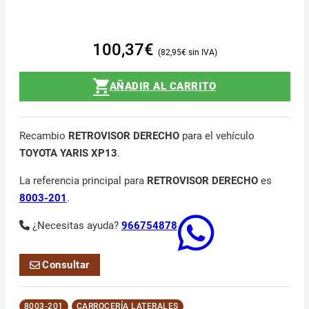
100,37
€
82,95
€
AÑADIR AL CARRITO
Recambio
RETROVISOR DERECHO
para el vehículo
TOYOTA YARIS XP13
.
La referencia principal para
RETROVISOR DERECHO
es
8003-201
.
¿Necesitas ayuda?
966754878
Consultar
8003-201
CARROCERÍA LATERALES