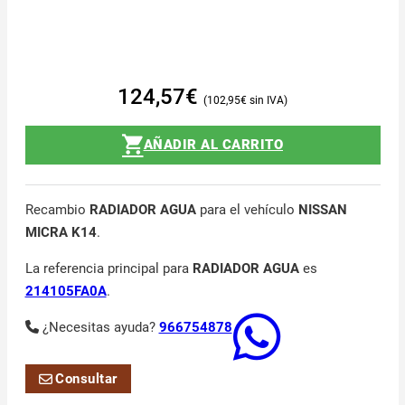
124,57
€
102,95
€
AÑADIR AL CARRITO
Recambio
RADIADOR AGUA
para el vehículo
NISSAN
MICRA K14
.
La referencia principal para
RADIADOR AGUA
es
214105FA0A
.
¿Necesitas ayuda?
966754878
Consultar