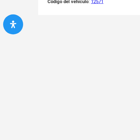
Código del vehículo
:
12571