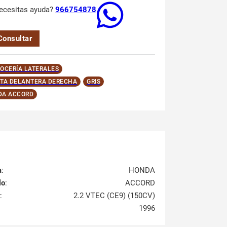
ecesitas ayuda?
966754878
Consultar
OCERÍA LATERALES
TA DELANTERA DERECHA
GRIS
DA ACCORD
a
:
HONDA
lo
:
ACCORD
:
2.2 VTEC (CE9) (150CV)
1996