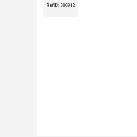
RefID
:
380912