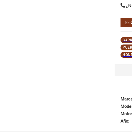
¿N
CARR
PUER
HON
Marc
Mode
Motor
Año
: