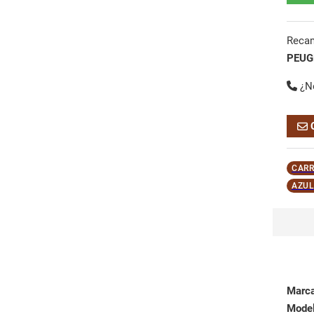
Reca
PEUG
¿N
CARR
AZUL
Marc
Mode