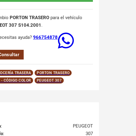
mbio
PORTON TRASERO
para el vehículo
EOT 307 S104.2001
.
ecesitas ayuda?
966754878
Consultar
OCERÍA TRASERA
PORTON TRASERO
 - CÓDIGO COLOR
PEUGEOT 307
a
:
PEUGEOT
lo
:
307