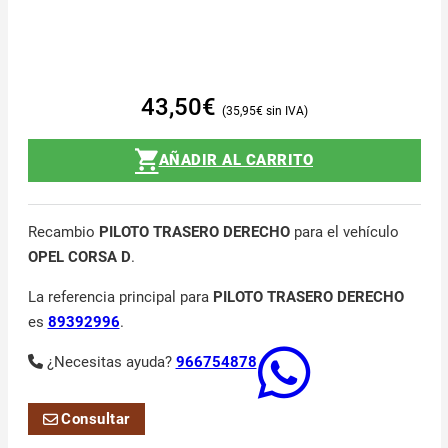
43,50
€
35,95
€
AÑADIR AL CARRITO
Recambio
PILOTO TRASERO DERECHO
para el vehículo
OPEL CORSA D
.
La referencia principal para
PILOTO TRASERO DERECHO
es
89392996
.
¿Necesitas ayuda?
966754878
Consultar