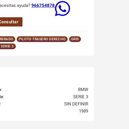
ecesitas ayuda?
966754878
Consultar
MBRADO
PILOTO TRASERO DERECHO
GRIS
SERIE 3
a
:
BMW
lo
:
SERIE 3
:
SIN DEFINIR
1989