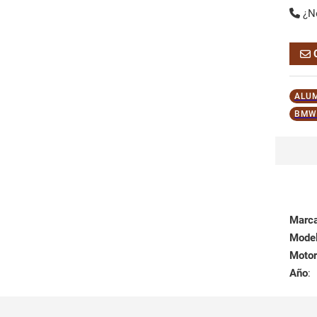
¿N
ALU
BMW 
Marc
Mode
Motor
Año
: