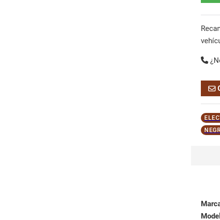
Reca
vehíc
¿N
ELEC
NEGR
Marc
Mode