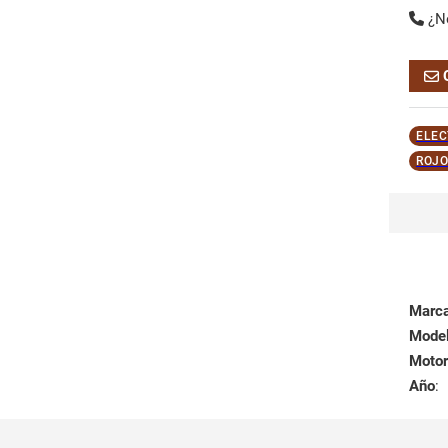
¿N
ELEC
ROJO
Marc
Mode
Motor
Año
: