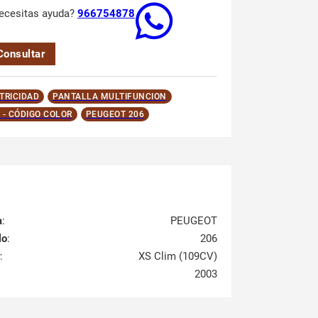
ecesitas ayuda?
966754878
Consultar
TRICIDAD
PANTALLA MULTIFUNCION
 - CÓDIGO COLOR
PEUGEOT 206
a
:
PEUGEOT
lo
:
206
:
XS Clim (109CV)
2003