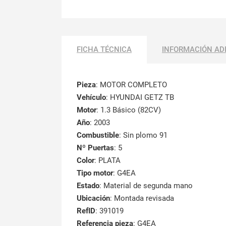
FICHA TÉCNICA
INFORMACIÓN AD
Pieza
: MOTOR COMPLETO
Vehículo
: HYUNDAI GETZ TB
Motor
: 1.3 Básico (82CV)
Año
: 2003
Combustible
: Sin plomo 91
Nº Puertas
: 5
Color
: PLATA
Tipo motor
: G4EA
Estado
: Material de segunda mano
Ubicación
: Montada revisada
RefID
: 391019
Referencia pieza
: G4EA