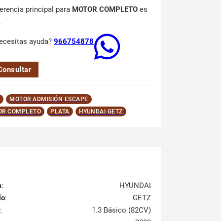
ferencia principal para
MOTOR COMPLETO
es
.
ecesitas ayuda?
966754878
Consultar
MOTOR ADMISIÓN ESCAPE
OR COMPLETO
PLATA
HYUNDAI GETZ
a
:
HYUNDAI
lo
:
GETZ
:
1.3 Básico (82CV)