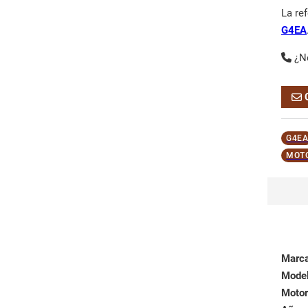
La re
G4EA
¿N
G4EA
MOT
Marc
Mode
Motor