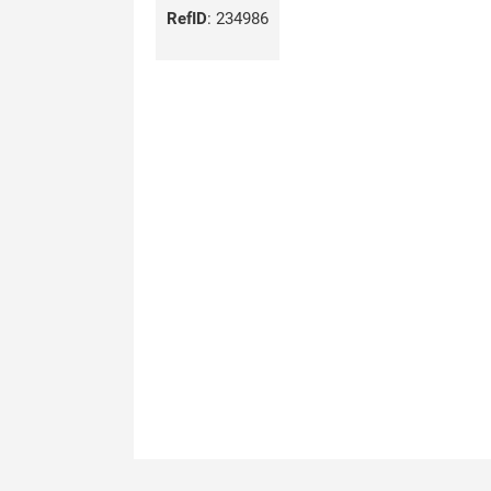
RefID
:
234986