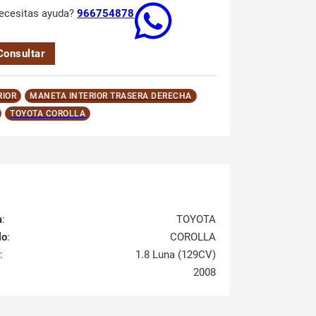
ecesitas ayuda?
966754878
Consultar
RIOR
MANETA INTERIOR TRASERA DERECHA
TOYOTA COROLLA
a
:
TOYOTA
lo
:
COROLLA
:
1.8 Luna (129CV)
2008