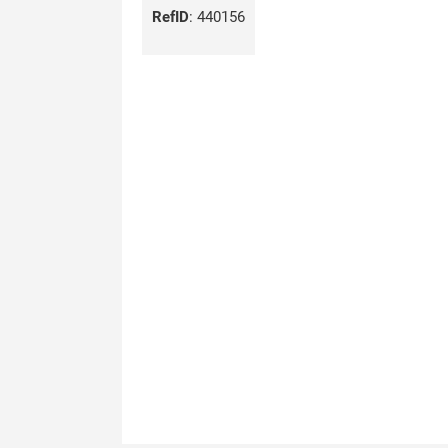
RefID
:
440156