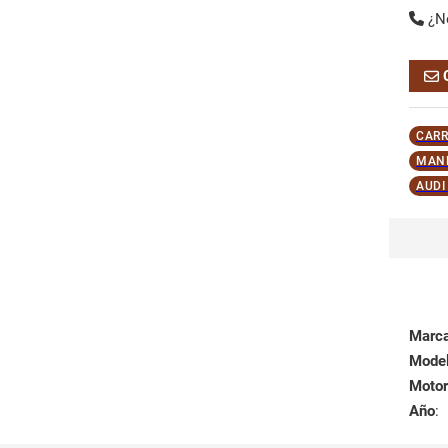
¿N
CARR
MANE
AUDI
Marc
Mode
Motor
Año
: