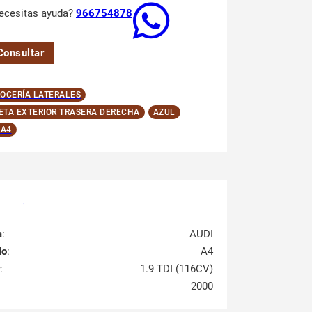
ecesitas ayuda?
966754878
Consultar
OCERÍA LATERALES
TA EXTERIOR TRASERA DERECHA
AZUL
 A4
a
:
AUDI
lo
:
A4
:
1.9 TDI (116CV)
2000