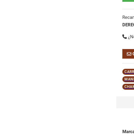
Reca
DERE
¿N
CARR
MANE
CHA
Marc