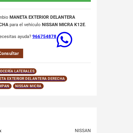
mbio
MANETA EXTERIOR DELANTERA
CHA
para el vehículo
NISSAN MICRA K12E
.
ecesitas ayuda?
966754878
Consultar
OCERÍA LATERALES
TA EXTERIOR DELANTERA DERECHA
MPAN
NISSAN MICRA
a
:
NISSAN