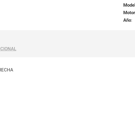
Mode
Motor
Año
:
ICIONAL
ERECHA