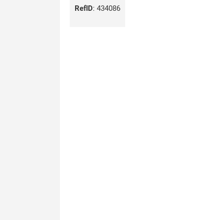
RefID
:
434086