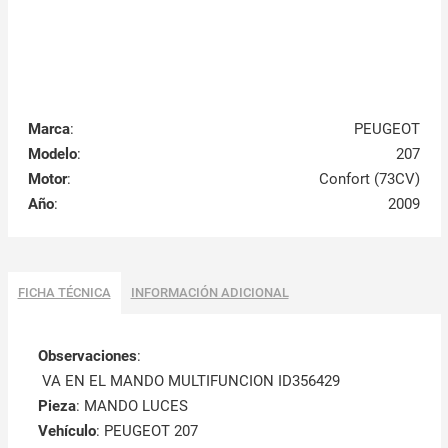
Marca
:
PEUGEOT
Modelo
:
207
Motor
:
Confort (73CV)
Año
:
2009
FICHA TÉCNICA
INFORMACIÓN ADICIONAL
Observaciones
:
VA EN EL MANDO MULTIFUNCION ID356429
Pieza
: MANDO LUCES
Vehículo
: PEUGEOT 207
Motor
: Confort (73CV)
Año
: 2009
Combustible
: Sin plomo 95
Nº Puertas
: 5
Color
: NEGRO