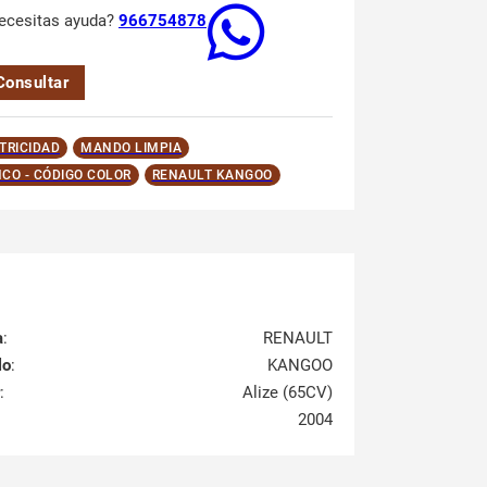
ecesitas ayuda?
966754878
Consultar
TRICIDAD
MANDO LIMPIA
CO - CÓDIGO COLOR
RENAULT KANGOO
a
:
RENAULT
lo
:
KANGOO
:
Alize (65CV)
2004