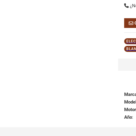
¿N
ELEC
BLAN
Marc
Mode
Motor
Año
: