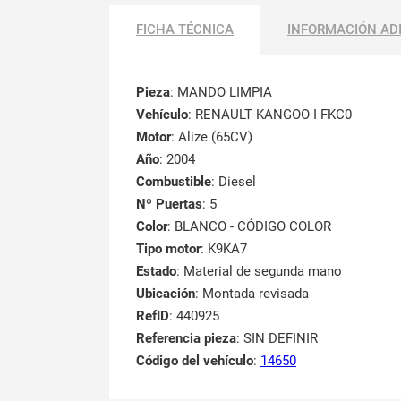
FICHA TÉCNICA
INFORMACIÓN AD
Pieza
: MANDO LIMPIA
Vehículo
: RENAULT KANGOO I FKC0
Motor
: Alize (65CV)
Año
: 2004
Combustible
: Diesel
Nº Puertas
: 5
Color
: BLANCO - CÓDIGO COLOR
Tipo motor
: K9KA7
Estado
: Material de segunda mano
Ubicación
: Montada revisada
RefID
: 440925
Referencia pieza
: SIN DEFINIR
Código del vehículo
:
14650