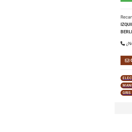
Reca
IZQU
BERL
¿N
ELEC
MAND
GRIS