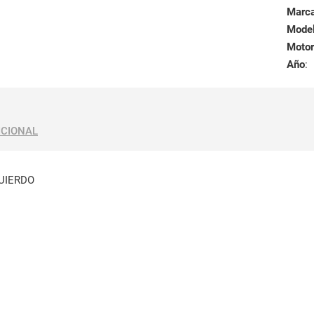
Marc
Mode
Motor
Año
:
ICIONAL
UIERDO