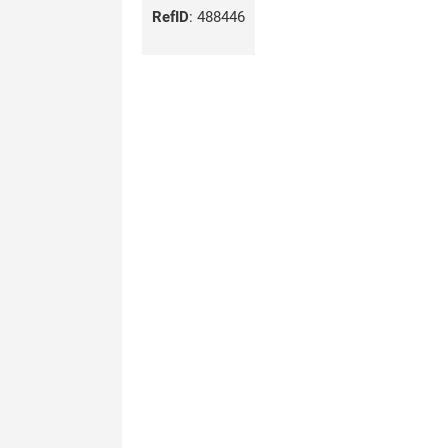
RefID
:
488446