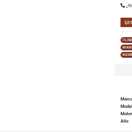
¿N
CLIM
MAND
NEG
Marc
Mode
Motor
Año
: