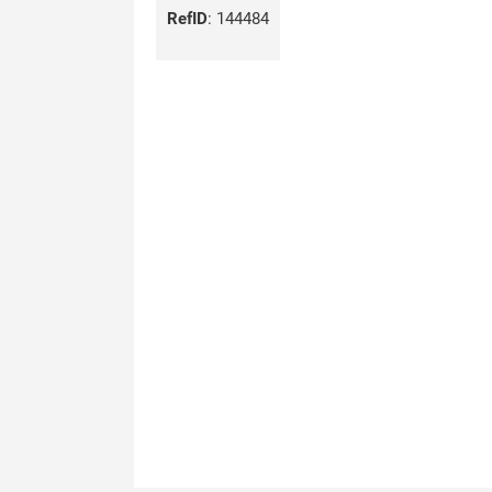
RefID
:
144484