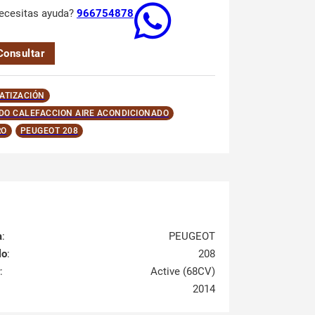
ecesitas ayuda?
966754878
Consultar
ATIZACIÓN
O CALEFACCION AIRE ACONDICIONADO
RO
PEUGEOT 208
a
:
PEUGEOT
lo
:
208
:
Active (68CV)
2014