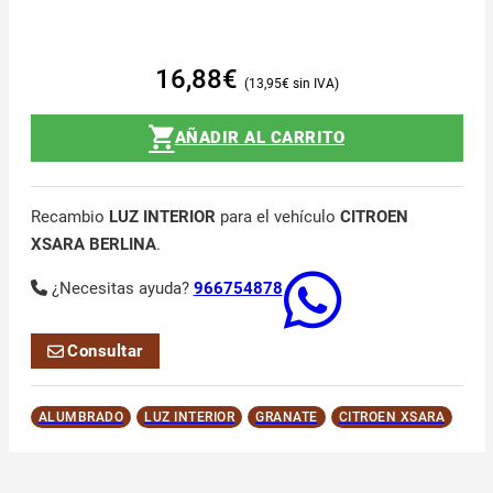
16,88
€
13,95
€
AÑADIR AL CARRITO
Recambio
LUZ INTERIOR
para el vehículo
CITROEN
XSARA BERLINA
.
¿Necesitas ayuda?
966754878
Consultar
ALUMBRADO
LUZ INTERIOR
GRANATE
CITROEN XSARA