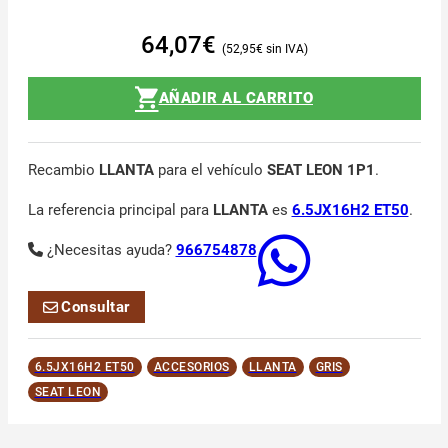
64,07
€
52,95
€
AÑADIR AL CARRITO
Recambio
LLANTA
para el vehículo
SEAT LEON 1P1
.
La referencia principal para
LLANTA
es
6.5JX16H2 ET50
.
¿Necesitas ayuda?
966754878
Consultar
6.5JX16H2 ET50
ACCESORIOS
LLANTA
GRIS
SEAT LEON