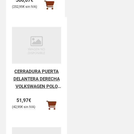
306,07
€
252,95
€
CERRADURA PUERTA
DELANTERA DERECHA
VOLKSWAGEN POLO
POLO V 6R1
51,97
€
42,95
€