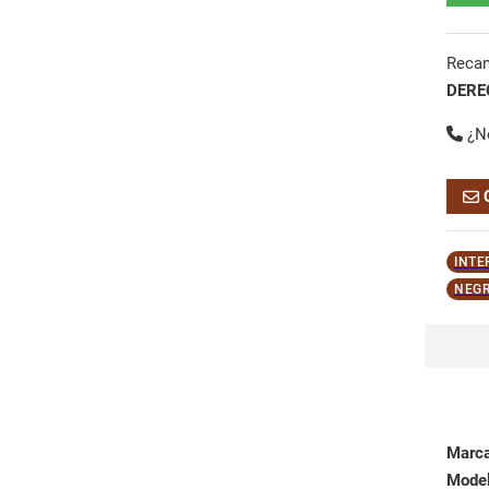
Reca
DERE
¿N
INTE
NEGR
Marc
Mode