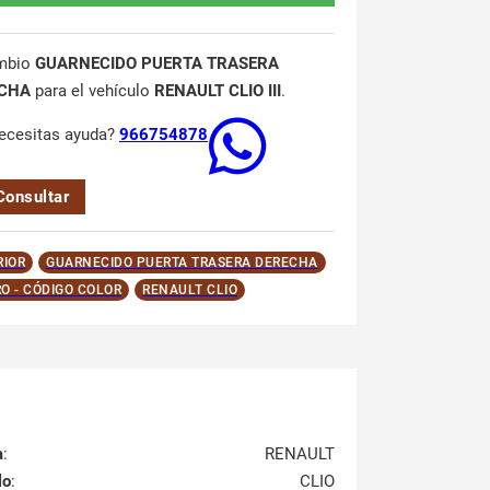
mbio
GUARNECIDO PUERTA TRASERA
CHA
para el vehículo
RENAULT CLIO III
.
ecesitas ayuda?
966754878
Consultar
RIOR
GUARNECIDO PUERTA TRASERA DERECHA
O - CÓDIGO COLOR
RENAULT CLIO
a
:
RENAULT
lo
:
CLIO