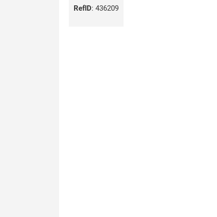
RefID
:
436209