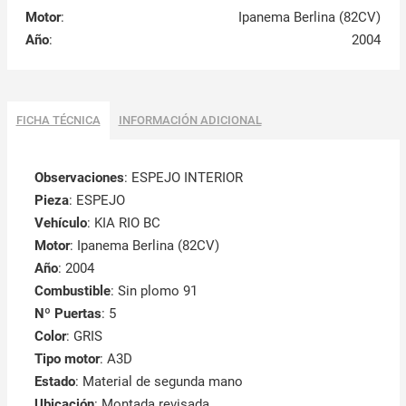
Motor
:
Ipanema Berlina (82CV)
Año
:
2004
FICHA TÉCNICA
INFORMACIÓN ADICIONAL
Observaciones
:
ESPEJO INTERIOR
Pieza
: ESPEJO
Vehículo
: KIA RIO BC
Motor
: Ipanema Berlina (82CV)
Año
: 2004
Combustible
: Sin plomo 91
Nº Puertas
: 5
Color
: GRIS
Tipo motor
: A3D
Estado
: Material de segunda mano
Ubicación
: Montada revisada