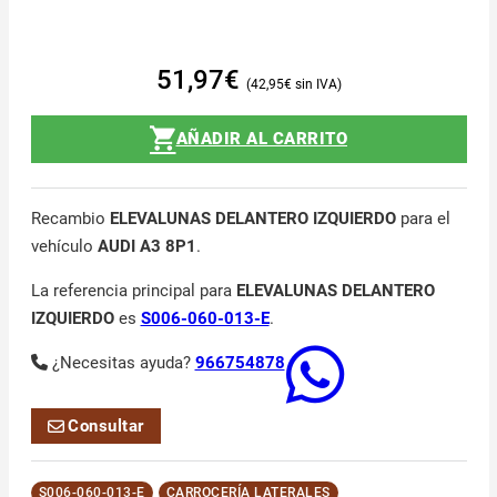
51,97
€
42,95
€
AÑADIR AL CARRITO
Recambio
ELEVALUNAS DELANTERO IZQUIERDO
para el
vehículo
AUDI A3 8P1
.
La referencia principal para
ELEVALUNAS DELANTERO
IZQUIERDO
es
S006-060-013-E
.
¿Necesitas ayuda?
966754878
Consultar
S006-060-013-E
CARROCERÍA LATERALES