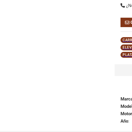
¿N
CARR
ELEV
PLAT
Marc
Mode
Motor
Año
: