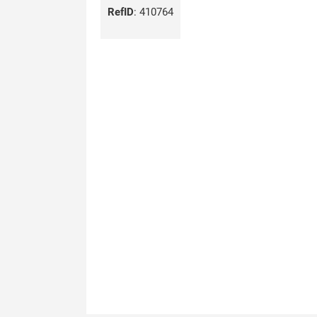
RefID
:
410764