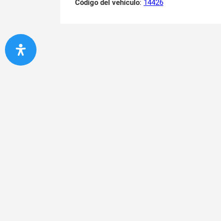
Código del vehículo
:
14426