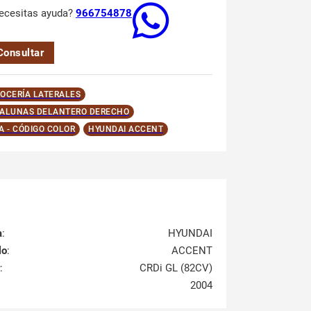
ecesitas ayuda?
966754878
Consultar
OCERÍA LATERALES
ALUNAS DELANTERO DERECHO
A - CÓDIGO COLOR
HYUNDAI ACCENT
a
:
HYUNDAI
lo
:
ACCENT
:
CRDi GL (82CV)
2004